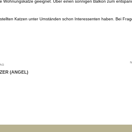
eine Wohnungskatze geeignet. Über einen sonnigen Balkon zum entspa
ngestellten Katzen unter Umständen schon Interessenten haben.
Bei Frag
N
RAG
ZER (ANGEL)