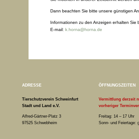
Dann beachten Sie bitte unsere günstigen An
Informationen zu den Anzeigen erhalten Sie 
E-mail:
k.horna@horna.de
ADRESSE
ÖFFNUNGSZEITEN
Tierschutzverein Schweinfurt
Vermittlung derzeit 
Stadt und Land e.V.
vorheriger Terminve
Alfred-Gärtner-Platz 3
Freitag: 14 – 17 Uhr
97525 Schwebheim
Sonn- und Feiertage: