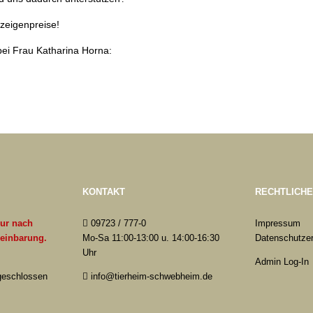
zeigenpreise!
bei Frau Katharina Horna:
KONTAKT
RECHTLICH
nur nach
09723 / 777-0
Impressum
reinbarung.
Mo-Sa 11:00-13:00 u. 14:00-16:30
Datenschutzer
Uhr
Admin Log-In
 geschlossen
info@tierheim-schwebheim.de