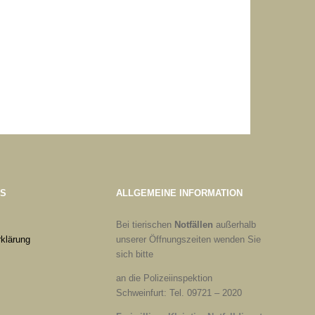
ES
ALLGEMEINE INFORMATION
Bei tierischen
Notfällen
außerhalb
klärung
unserer Öffnungszeiten wenden Sie
sich bitte
an die Polizeiinspektion
Schweinfurt: Tel. 09721 – 2020