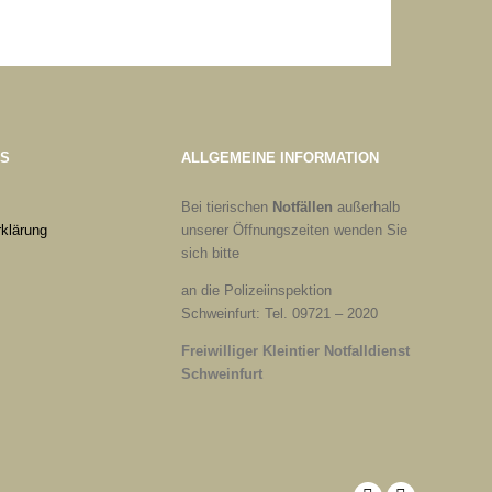
ES
ALLGEMEINE INFORMATION
Bei tierischen
Notfällen
außerhalb
klärung
unserer Öffnungszeiten wenden Sie
sich bitte
an die Polizeiinspektion
Schweinfurt: Tel. 09721 – 2020
Freiwilliger Kleintier Notfalldienst
Schweinfurt