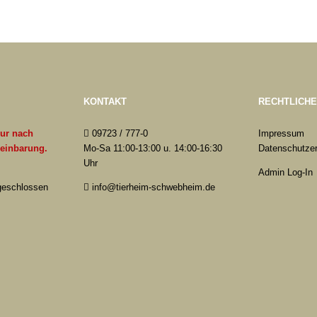
KONTAKT
RECHTLICH
nur nach
09723 / 777-0
Impressum
reinbarung.
Mo-Sa 11:00-13:00 u. 14:00-16:30
Datenschutzer
Uhr
Admin Log-In
 geschlossen
info@tierheim-schwebheim.de