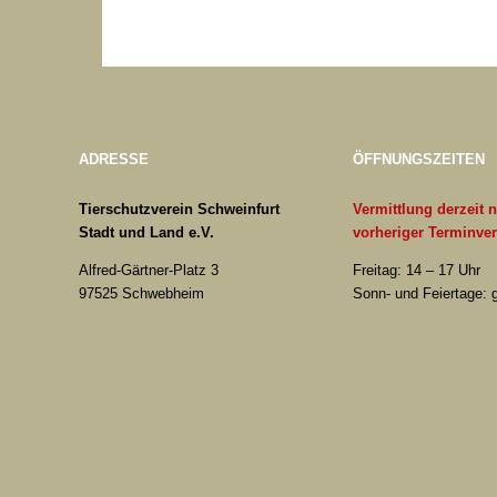
ADRESSE
ÖFFNUNGSZEITEN
Tierschutzverein Schweinfurt
Vermittlung derzeit 
Stadt und Land e.V.
vorheriger Terminve
Alfred-Gärtner-Platz 3
Freitag: 14 – 17 Uhr
97525 Schwebheim
Sonn- und Feiertage: