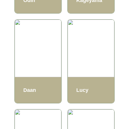
Odin
Kageyama
Daan
Lucy