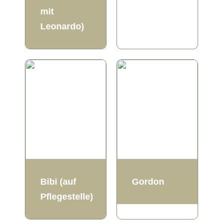
mit
Leonardo)
Bibi (auf
Gordon
Pflegestelle)