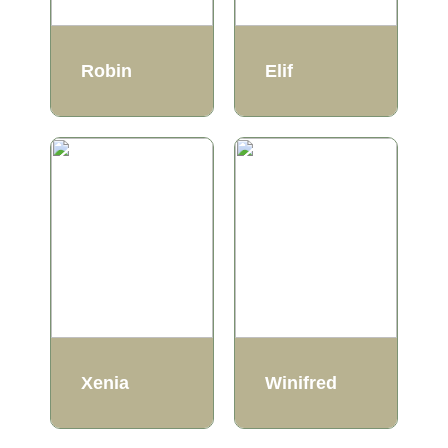
Robin
Elif
Xenia
Winifred