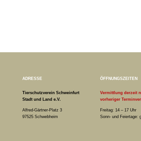
ADRESSE
ÖFFNUNGSZEITEN
Tierschutzverein Schweinfurt
Vermittlung derzeit 
Stadt und Land e.V.
vorheriger Terminve
Alfred-Gärtner-Platz 3
Freitag: 14 – 17 Uhr
97525 Schwebheim
Sonn- und Feiertage: