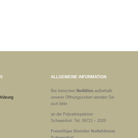
ES
ALLGEMEINE INFORMATION
Bei tierischen
Notfällen
außerhalb
klärung
unserer Öffnungszeiten wenden Sie
sich bitte
an die Polizeiinspektion
Schweinfurt: Tel. 09721 – 2020
Freiwilliger Kleintier Notfalldienst
Schweinfurt