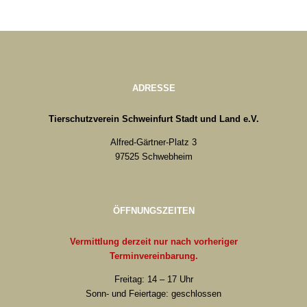
ADRESSE
Tierschutzverein Schweinfurt Stadt und Land e.V.
Alfred-Gärtner-Platz 3
97525 Schwebheim
ÖFFNUNGSZEITEN
Vermittlung derzeit nur nach vorheriger
Terminvereinbarung.
Freitag: 14 – 17 Uhr
Sonn- und Feiertage: geschlossen