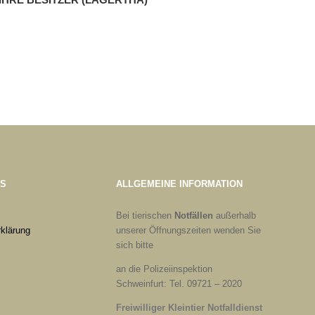
ES
ALLGEMEINE INFORMATION
Bei tierischen
Notfällen
außerhalb
klärung
unserer Öffnungszeiten wenden Sie
sich bitte
an die Polizeiinspektion
Schweinfurt: Tel. 09721 – 2020
Freiwilliger Kleintier Notfalldienst