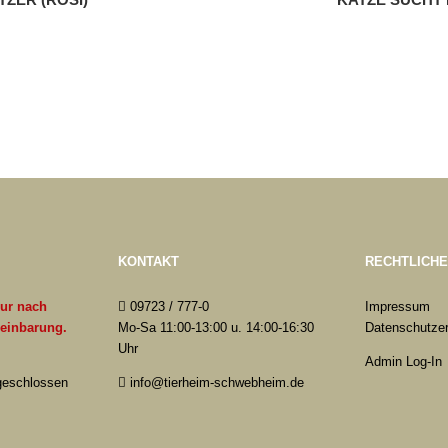
KONTAKT
RECHTLICH
nur nach
09723 / 777-0
Impressum
reinbarung.
Mo-Sa 11:00-13:00 u. 14:00-16:30
Datenschutzer
Uhr
Admin Log-In
 geschlossen
info@tierheim-schwebheim.de