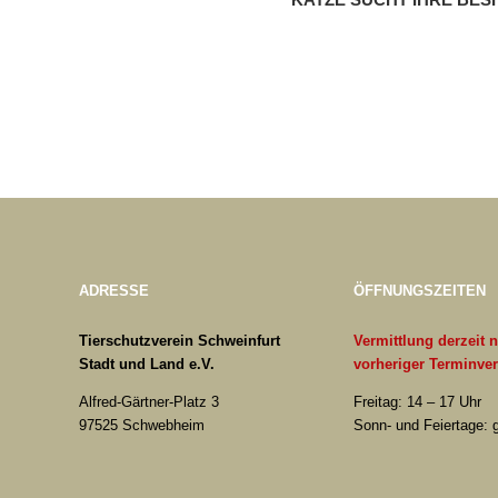
ADRESSE
ÖFFNUNGSZEITEN
Tierschutzverein Schweinfurt
Vermittlung derzeit 
Stadt und Land e.V.
vorheriger Terminve
Alfred-Gärtner-Platz 3
Freitag: 14 – 17 Uhr
97525 Schwebheim
Sonn- und Feiertage: