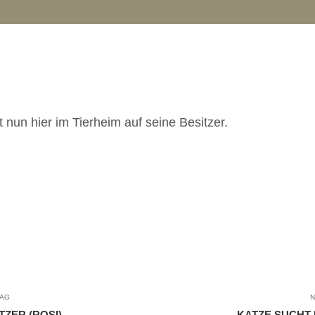
nun hier im Tierheim auf seine Besitzer.
RAG
N
TZER (ROSI)
KATZE SUCHT 