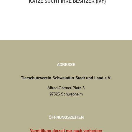
KATZE SUCHT IHRE BESITZER (IVY)
ADRESSE
Tierschutzverein Schweinfurt Stadt und Land e.V.
Alfred-Gärtner-Platz 3
97525 Schwebheim
ÖFFNUNGSZEITEN
Vermittlung derzeit nur nach vorheriger