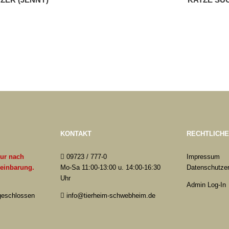
KONTAKT
RECHTLICH
nur nach
09723 / 777-0
Impressum
reinbarung.
Mo-Sa 11:00-13:00 u. 14:00-16:30
Datenschutzer
Uhr
Admin Log-In
 geschlossen
info@tierheim-schwebheim.de