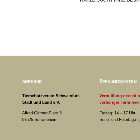
ADRESSE
ÖFFNUNGSZEITEN
Tierschutzverein Schweinfurt
Vermittlung derzeit 
Stadt und Land e.V.
vorheriger Terminve
Alfred-Gärtner-Platz 3
Freitag: 14 – 17 Uhr
97525 Schwebheim
Sonn- und Feiertage: