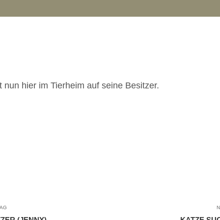
nun hier im Tierheim auf seine Besitzer.
RAG
N
ZER (JENNY)
KATZE SUC