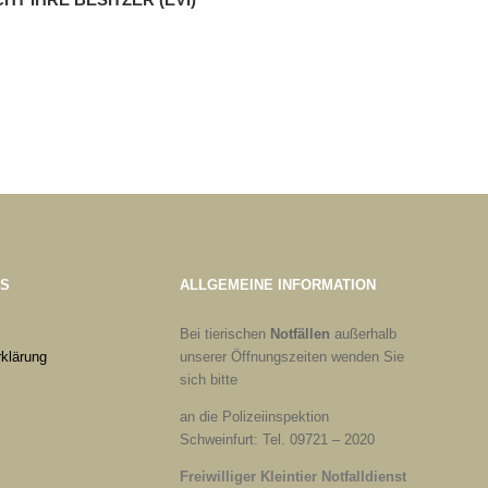
ES
ALLGEMEINE INFORMATION
Bei tierischen
Notfällen
außerhalb
klärung
unserer Öffnungszeiten wenden Sie
sich bitte
an die Polizeiinspektion
Schweinfurt: Tel. 09721 – 2020
Freiwilliger Kleintier Notfalldienst