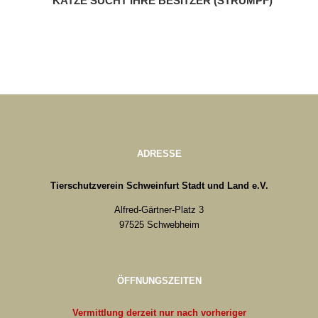
KATZE SUCHT IHRE BESITZER (STRUMPF)
ADRESSE
Tierschutzverein Schweinfurt Stadt und Land e.V.
Alfred-Gärtner-Platz 3
97525 Schwebheim
ÖFFNUNGSZEITEN
Vermittlung derzeit nur nach vorheriger