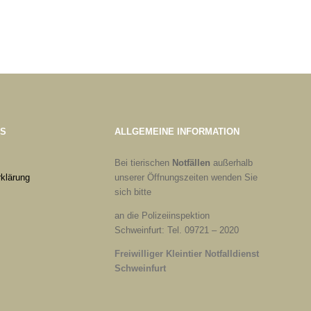
ES
ALLGEMEINE INFORMATION
Bei tierischen
Notfällen
außerhalb
klärung
unserer Öffnungszeiten wenden Sie
sich bitte
an die Polizeiinspektion
Schweinfurt: Tel. 09721 – 2020
Freiwilliger Kleintier Notfalldienst
Schweinfurt