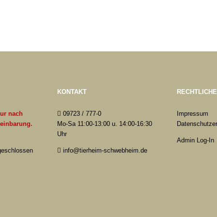
KONTAKT
RECHTLICH
nur nach
09723 / 777-0
Impressum
reinbarung.
Mo-Sa 11:00-13:00 u. 14:00-16:30
Datenschutzer
Uhr
Admin Log-In
 geschlossen
info@tierheim-schwebheim.de