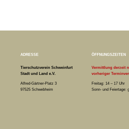
ADRESSE
ÖFFNUNGSZEITEN
Tierschutzverein Schweinfurt
Vermittlung derzeit 
Stadt und Land e.V.
vorheriger Terminve
Alfred-Gärtner-Platz 3
Freitag: 14 – 17 Uhr
97525 Schwebheim
Sonn- und Feiertage: