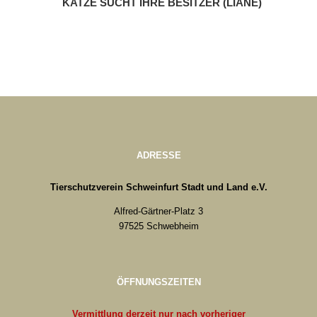
KATZE SUCHT IHRE BESITZER (LIANE)
ADRESSE
Tierschutzverein Schweinfurt Stadt und Land e.V.
Alfred-Gärtner-Platz 3
97525 Schwebheim
ÖFFNUNGSZEITEN
Vermittlung derzeit nur nach vorheriger