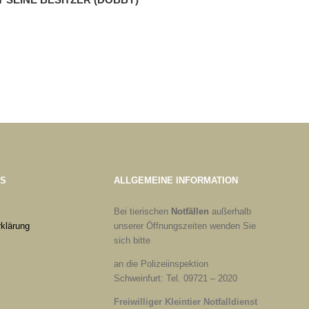
ES
ALLGEMEINE INFORMATION
Bei tierischen
Notfällen
außerhalb
klärung
unserer Öffnungszeiten wenden Sie
sich bitte
an die Polizeiinspektion
Schweinfurt: Tel. 09721 – 2020
Freiwilliger Kleintier Notfalldienst