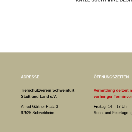
ADRESSE
ÖFFNUNGSZEITEN
Tierschutzverein Schweinfurt
Vermittlung derzeit 
Stadt und Land e.V.
vorheriger Terminve
Alfred-Gärtner-Platz 3
Freitag: 14 – 17 Uhr
97525 Schwebheim
Sonn- und Feiertage: