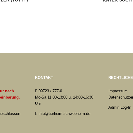
KONTAKT
RECHTLICH
nur nach
09723 / 777-0
Impressum
reinbarung.
Mo-Sa 11:00-13:00 u. 14:00-16:30
Datenschutzer
Uhr
Admin Log-In
 geschlossen
info@tierheim-schwebheim.de