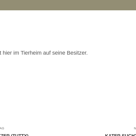
hier im Tierheim auf seine Besitzer.
RAG
N
ZER (TUTTY)
KATER SUCHT