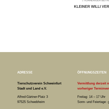
VORHERIGER BEIT
KLEINER WILLI VE
ADRESSE
ÖFFNUNGSZEITEN
Tierschutzverein Schweinfurt
Vermittlung derzeit 
Stadt und Land e.V.
vorheriger Terminve
Alfred-Gärtner-Platz 3
Freitag: 14 – 17 Uhr
97525 Schwebheim
Sonn- und Feiertage: