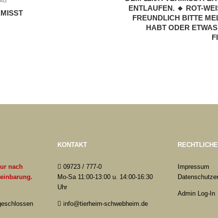
RAG
NTLAUFEN. 🔸 ROT-WEIS
RMISST
EUNDLICH BITTE MELD
BT ODER ETWAS WI
C
KONTAKT
RECHTLICH
nur nach
09723 / 777-0
Impressum
reinbarung.
Mo-Sa 11:00-13:00 u. 14:00-16:30
Datenschutzer
Uhr
Admin Log-In
 geschlossen
info@tierheim-schwebheim.de