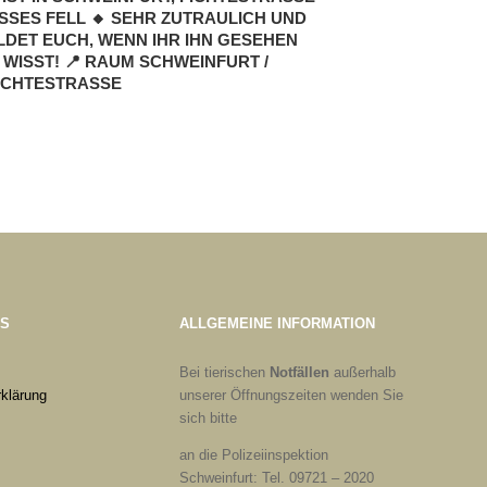
SES FELL 🔸 SEHR ZUTRAULICH UND FR
ET EUCH, WENN IHR IHN GESEHEN HA
SST! 📍 RAUM SCHWEINFURT / FI
HTESTRASSE
ES
ALLGEMEINE INFORMATION
Bei tierischen
Notfällen
außerhalb
klärung
unserer Öffnungszeiten wenden Sie
sich bitte
an die Polizeiinspektion
Schweinfurt: Tel. 09721 – 2020