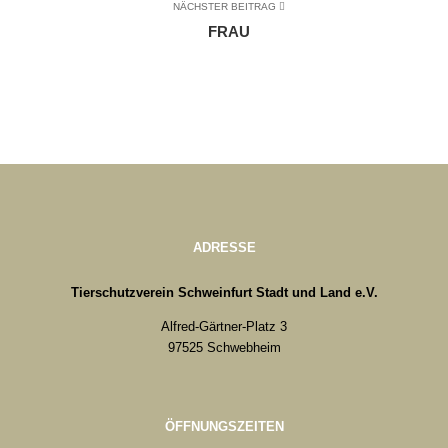
NÄCHSTER BEITRAG
FRAU
ADRESSE
Tierschutzverein Schweinfurt Stadt und Land e.V.
Alfred-Gärtner-Platz 3
97525 Schwebheim
ÖFFNUNGSZEITEN