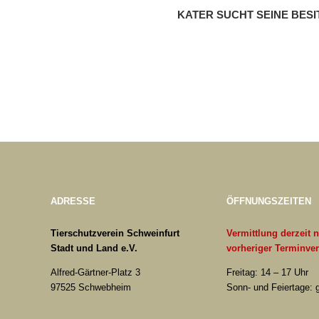
KATER SUCHT SEINE BESI
ADRESSE
ÖFFNUNGSZEITEN
Tierschutzverein Schweinfurt
Vermittlung derzeit 
Stadt und Land e.V.
vorheriger Terminve
Alfred-Gärtner-Platz 3
Freitag: 14 – 17 Uhr
97525 Schwebheim
Sonn- und Feiertage: