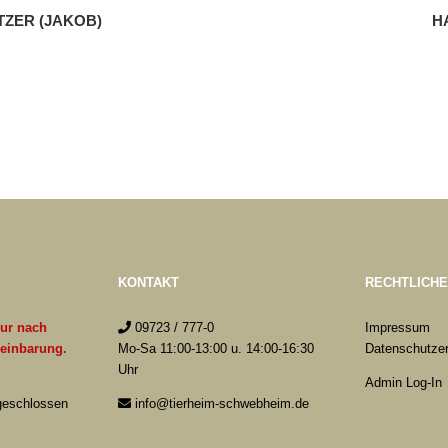
TZER (JAKOB)
H
KONTAKT
RECHTLICH
nur nach
09723 / 777-0
Impressum
reinbarung.
Mo-Sa 11:00-13:00 u. 14:00-16:30
Datenschutzer
Uhr
Admin Log-In
 geschlossen
info@tierheim-schwebheim.de