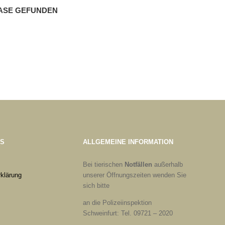
ASE GEFUNDEN
ES
ALLGEMEINE INFORMATION
Bei tierischen
Notfällen
außerhalb
klärung
unserer Öffnungszeiten wenden Sie
sich bitte
an die Polizeiinspektion
Schweinfurt: Tel. 09721 – 2020