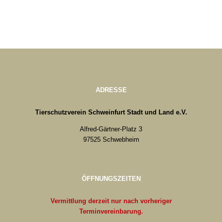
ADRESSE
Tierschutzverein Schweinfurt Stadt und Land e.V.
Alfred-Gärtner-Platz 3
97525 Schwebheim
ÖFFNUNGSZEITEN
Vermittlung derzeit nur nach vorheriger
Terminvereinbarung.