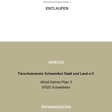
NÄCHSTER BEITRAG
ENTLAUFEN
ADRESSE
Tierschutzverein Schweinfurt Stadt und Land e.V.
Alfred-Gärtner-Platz 3
97525 Schwebheim
ÖFFNUNGSZEITEN