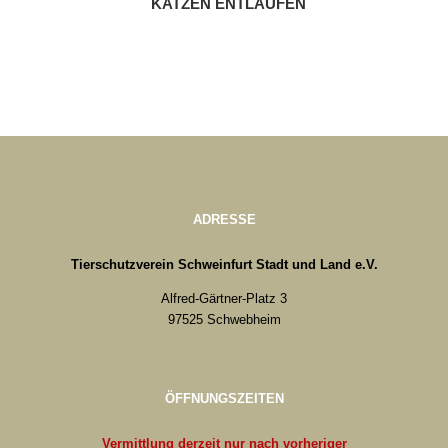
KATZEN ENTLAUFEN
ADRESSE
Tierschutzverein Schweinfurt Stadt und Land e.V.
Alfred-Gärtner-Platz 3
97525 Schwebheim
ÖFFNUNGSZEITEN
Vermittlung derzeit nur nach vorheriger