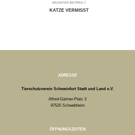
NÄCHSTER BEITRAG
KATZE VERMISST
ADRESSE
Tierschutzverein Schweinfurt Stadt und Land e.V.
Alfred-Gärtner-Platz 3
97525 Schwebheim
ÖFFNUNGSZEITEN