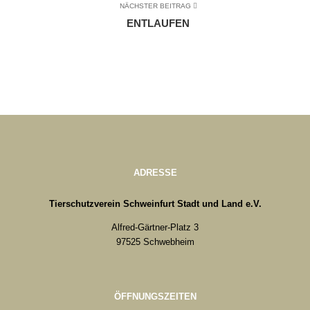
NÄCHSTER BEITRAG
ENTLAUFEN
ADRESSE
Tierschutzverein Schweinfurt Stadt und Land e.V.
Alfred-Gärtner-Platz 3
97525 Schwebheim
ÖFFNUNGSZEITEN