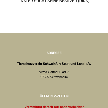
KATER SUCHT SEINE BESITZER (DIRK)
ADRESSE
Tierschutzverein Schweinfurt Stadt und Land e.V.
Alfred-Gärtner-Platz 3
97525 Schwebheim
ÖFFNUNGSZEITEN
Vermittlung derzeit nur nach vorheriger