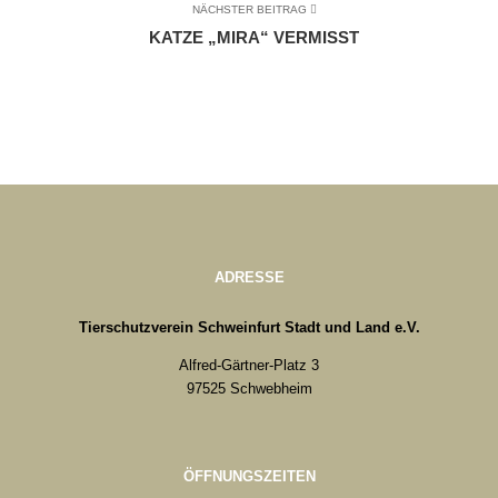
NÄCHSTER BEITRAG
KATZE „MIRA“ VERMISST
ADRESSE
Tierschutzverein Schweinfurt Stadt und Land e.V.
Alfred-Gärtner-Platz 3
97525 Schwebheim
ÖFFNUNGSZEITEN