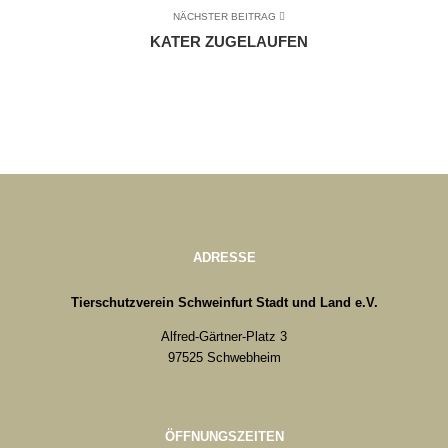
NÄCHSTER BEITRAG
KATER ZUGELAUFEN
ADRESSE
Tierschutzverein Schweinfurt Stadt und Land e.V.
Alfred-Gärtner-Platz 3
97525 Schwebheim
ÖFFNUNGSZEITEN