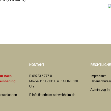
KONTAKT
RECHTLICH
nur nach
09723 / 777-0
Impressum
reinbarung.
Mo-Sa 11:00-13:00 u. 14:00-16:30
Datenschutzer
Uhr
Admin Log-In
 geschlossen
info@tierheim-schwebheim.de