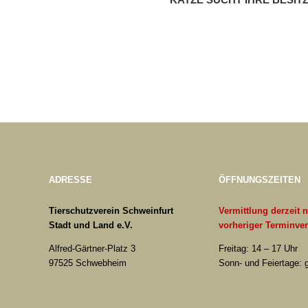
ADRESSE
ÖFFNUNGSZEITEN
Tierschutzverein Schweinfurt
Vermittlung derzeit 
Stadt und Land e.V.
vorheriger Terminve
Alfred-Gärtner-Platz 3
Freitag: 14 – 17 Uhr
97525 Schwebheim
Sonn- und Feiertage: