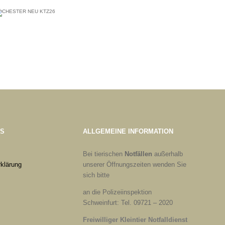
ES
ALLGEMEINE INFORMATION
Bei tierischen
Notfällen
außerhalb
klärung
unserer Öffnungszeiten wenden Sie
sich bitte
an die Polizeiinspektion
Schweinfurt: Tel. 09721 – 2020
Freiwilliger Kleintier Notfalldienst