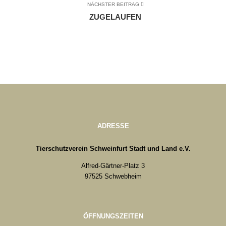
NÄCHSTER BEITRAG
ZUGELAUFEN
ADRESSE
Tierschutzverein Schweinfurt Stadt und Land e.V.
Alfred-Gärtner-Platz 3
97525 Schwebheim
ÖFFNUNGSZEITEN