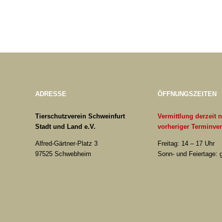
ADRESSE
ÖFFNUNGSZEITEN
Tierschutzverein Schweinfurt
Vermittlung derzeit 
Stadt und Land e.V.
vorheriger Terminve
Alfred-Gärtner-Platz 3
Freitag: 14 – 17 Uhr
97525 Schwebheim
Sonn- und Feiertage: