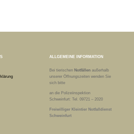
ES
ALLGEMEINE INFORMATION
Bei tierischen
Notfällen
außerhalb
klärung
unserer Öffnungszeiten wenden Sie
sich bitte
an die Polizeiinspektion
Schweinfurt: Tel. 09721 – 2020
Freiwilliger Kleintier Notfalldienst
Schweinfurt