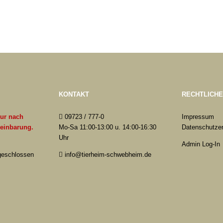
KONTAKT
RECHTLICH
nur nach
09723 / 777-0
Impressum
reinbarung.
Mo-Sa 11:00-13:00 u. 14:00-16:30
Datenschutzer
Uhr
Admin Log-In
 geschlossen
info@tierheim-schwebheim.de