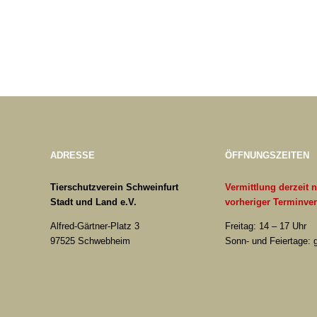
ADRESSE
ÖFFNUNGSZEITEN
Tierschutzverein Schweinfurt
Vermittlung derzeit 
Stadt und Land e.V.
vorheriger Terminve
Alfred-Gärtner-Platz 3
Freitag: 14 – 17 Uhr
97525 Schwebheim
Sonn- und Feiertage: