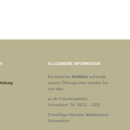
ES
ALLGEMEINE INFORMATION
Bei tierischen
Notfällen
außerhalb
klärung
unserer Öffnungszeiten wenden Sie
sich bitte
an die Polizeiinspektion
Schweinfurt: Tel. 09721 – 2020
Freiwilliger Kleintier Notfalldienst
Schweinfurt