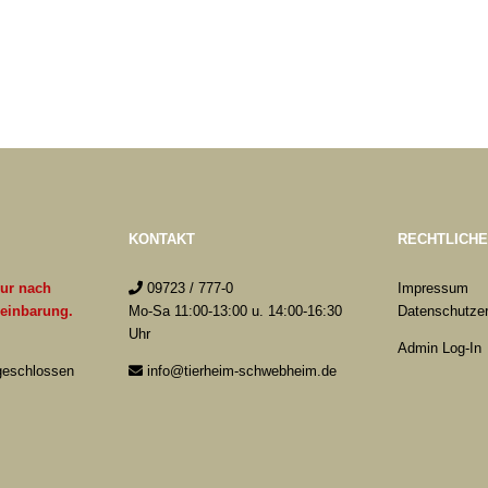
KONTAKT
RECHTLICH
nur nach
09723 / 777-0
Impressum
reinbarung.
Mo-Sa 11:00-13:00 u. 14:00-16:30
Datenschutzer
Uhr
Admin Log-In
 geschlossen
info@tierheim-schwebheim.de