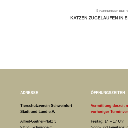
VORHERIGER BEIT
KATZEN ZUGELAUFEN IN 
ADRESSE
ÖFFNUNGSZEITEN
Tierschutzverein Schweinfurt
Vermittlung derzeit 
Stadt und Land e.V.
vorheriger Terminve
Alfred-Gärtner-Platz 3
Freitag: 14 – 17 Uhr
97525 Schwebheim
Sonn- und Feiertage: