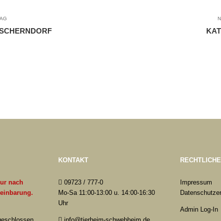
RAG
N
ESCHERNDORF
KAT
KONTAKT
RECHTLICH
nur nach
09723 / 777-0
Impressum
reinbarung.
Mo-Sa 11:00-13:00 u. 14:00-16:30
Datenschutzer
Uhr
Admin Log-In
 geschlossen
info@tierheim-schwebheim.de