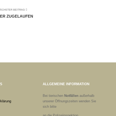
ÄCHSTER BEITRAG
ER ZUGELAUFEN
ES
ALLGEMEINE INFORMATION
Bei tierischen
Notfällen
außerhalb
klärung
unserer Öffnungszeiten wenden Sie
sich bitte
an die Polizeiinspektion