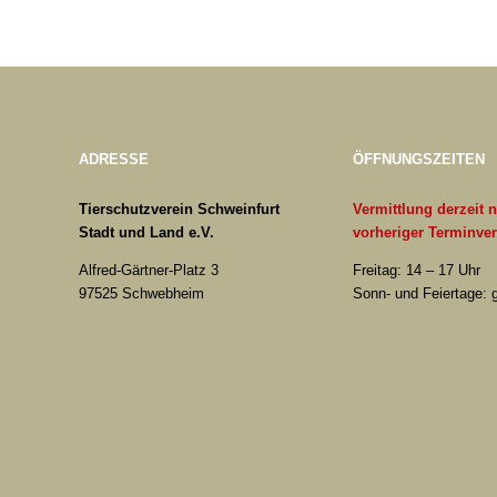
ADRESSE
ÖFFNUNGSZEITEN
Tierschutzverein Schweinfurt
Vermittlung derzeit 
Stadt und Land e.V.
vorheriger Terminve
Alfred-Gärtner-Platz 3
Freitag: 14 – 17 Uhr
97525 Schwebheim
Sonn- und Feiertage: