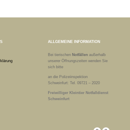
ES
ALLGEMEINE INFORMATION
Bei tierischen
Notfällen
außerhalb
klärung
unserer Öffnungszeiten wenden Sie
sich bitte
an die Polizeiinspektion
Schweinfurt: Tel. 09721 – 2020
Freiwilliger Kleintier Notfalldienst
Schweinfurt