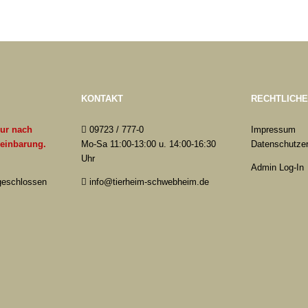
KONTAKT
RECHTLICH
nur nach
09723 / 777-0
Impressum
reinbarung.
Mo-Sa 11:00-13:00 u. 14:00-16:30
Datenschutzer
Uhr
Admin Log-In
 geschlossen
info@tierheim-schwebheim.de