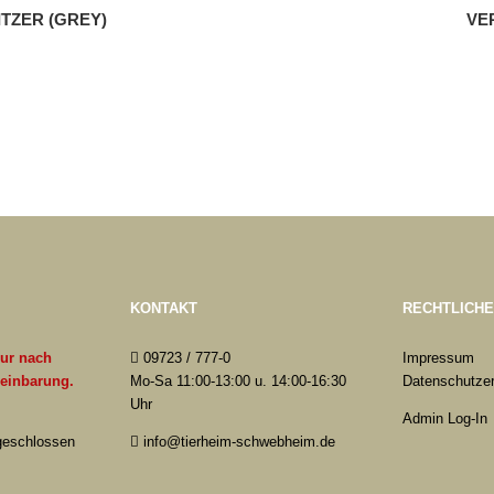
TZER (GREY)
VE
KONTAKT
RECHTLICH
nur nach
09723 / 777-0
Impressum
reinbarung.
Mo-Sa 11:00-13:00 u. 14:00-16:30
Datenschutzer
Uhr
Admin Log-In
 geschlossen
info@tierheim-schwebheim.de