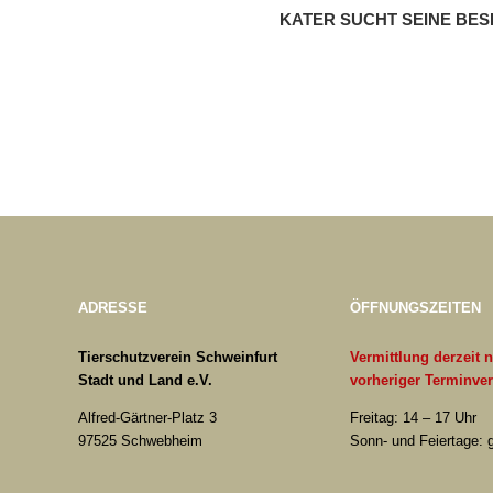
KATER SUCHT SEINE BESI
ADRESSE
ÖFFNUNGSZEITEN
Tierschutzverein Schweinfurt
Vermittlung derzeit 
Stadt und Land e.V.
vorheriger Terminve
Alfred-Gärtner-Platz 3
Freitag: 14 – 17 Uhr
97525 Schwebheim
Sonn- und Feiertage: