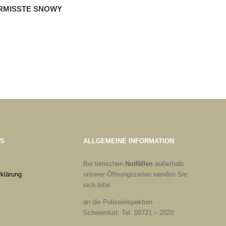
RMISSTE SNOWY
ES
ALLGEMEINE INFORMATION
Bei tierischen
Notfällen
außerhalb
klärung
unserer Öffnungszeiten wenden Sie
sich bitte
an die Polizeiinspektion
Schweinfurt: Tel. 09721 – 2020