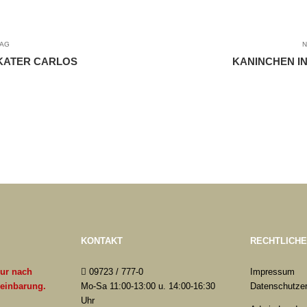
RAG
N
KATER CARLOS
KANINCHEN I
KONTAKT
RECHTLICH
nur nach
09723 / 777-0
Impressum
reinbarung.
Mo-Sa 11:00-13:00 u. 14:00-16:30
Datenschutzer
Uhr