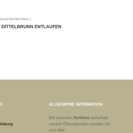
ÄCHSTER BEITRAG
N DITTELBRUNN ENTLAUFEN
ES
ALLGEMEINE INFORMATION
Bei tierischen
Notfällen
außerhalb
klärung
unserer Öffnungszeiten wenden Sie
sich bitte