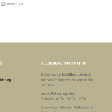
ES
ALLGEMEINE INFORMATION
Bei tierischen
Notfällen
außerhalb
klärung
unserer Öffnungszeiten wenden Sie
sich bitte
an die Polizeiinspektion
Schweinfurt: Tel. 09721 – 2020
Freiwilliger Kleintier Notfalldienst