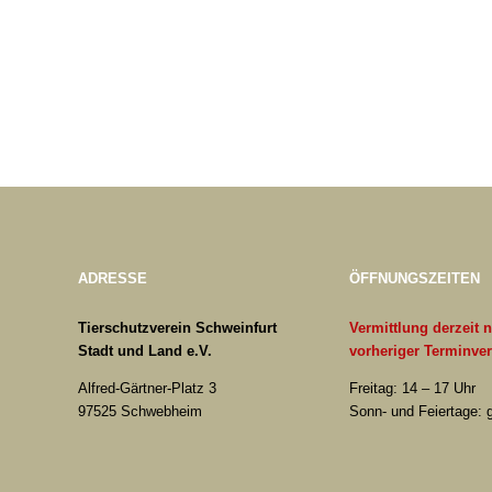
ADRESSE
ÖFFNUNGSZEITEN
Tierschutzverein Schweinfurt
Vermittlung derzeit 
Stadt und Land e.V.
vorheriger Terminve
Alfred-Gärtner-Platz 3
Freitag: 14 – 17 Uhr
97525 Schwebheim
Sonn- und Feiertage: