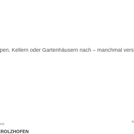
ppen, Kellern oder Gartenhäusern nach – manchmal vers
N
RAG
EROLZHOFEN