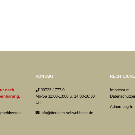
KONTAKT
RECHTLICH
nur nach
09723 / 777-0
Impressum
reinbarung.
Mo-Sa 11:00-13:00 u. 14:00-16:30
Datenschutzer
Uhr
Admin Log-In
 geschlossen
info@tierheim-schwebheim.de