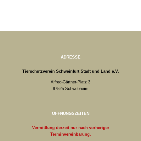
ADRESSE
Tierschutzverein Schweinfurt Stadt und Land e.V.
Alfred-Gärtner-Platz 3
97525 Schwebheim
ÖFFNUNGSZEITEN
Vermittlung derzeit nur nach vorheriger
Terminvereinbarung.