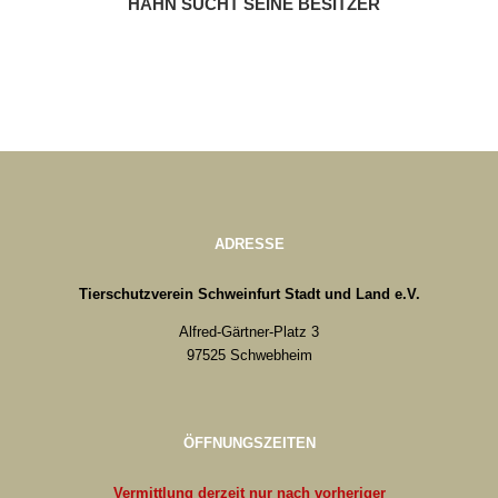
HAHN SUCHT SEINE BESITZER
ADRESSE
Tierschutzverein Schweinfurt Stadt und Land e.V.
Alfred-Gärtner-Platz 3
97525 Schwebheim
ÖFFNUNGSZEITEN
Vermittlung derzeit nur nach vorheriger