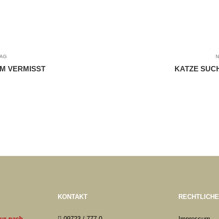
RAG
N
IM VERMISST
KATZE SUCH
KONTAKT
RECHTLICH
nur nach
09723 / 777-0
Impressum