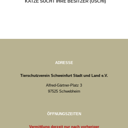
KATZE SUCHT IHRE BESITZER (USCHI)
ADRESSE
Tierschutzverein Schweinfurt Stadt und Land e.V.
Alfred-Gärtner-Platz 3
97525 Schwebheim
ÖFFNUNGSZEITEN
Vermittlung derzeit nur nach vorheriger