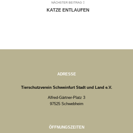
NÄCHSTER BEITRAG
KATZE ENTLAUFEN
ADRESSE
Tierschutzverein Schweinfurt Stadt und Land e.V.
Alfred-Gärtner-Platz 3
97525 Schwebheim
ÖFFNUNGSZEITEN