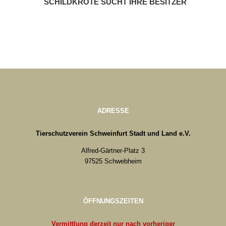
SCHILDKRÖTE SUCHT IHRE BESITZER
ADRESSE
Tierschutzverein Schweinfurt Stadt und Land e.V.
Alfred-Gärtner-Platz 3
97525 Schwebheim
ÖFFNUNGSZEITEN
Vermittlung derzeit nur nach vorheriger