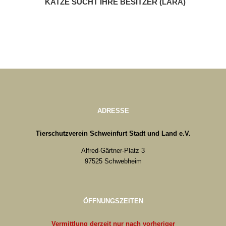
KATZE SUCHT IHRE BESITZER (LARA)
ADRESSE
Tierschutzverein Schweinfurt Stadt und Land e.V.
Alfred-Gärtner-Platz 3
97525 Schwebheim
ÖFFNUNGSZEITEN
Vermittlung derzeit nur nach vorheriger