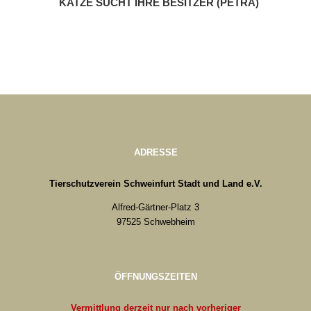
KATZE SUCHT IHRE BESITZER (PETRA)
ADRESSE
Tierschutzverein Schweinfurt Stadt und Land e.V.
Alfred-Gärtner-Platz 3
97525 Schwebheim
ÖFFNUNGSZEITEN
Vermittlung derzeit nur nach vorheriger