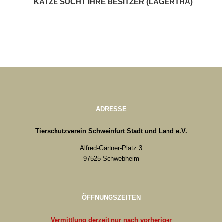
KATZE SUCHT IHRE BESITZER (LAGERTHA)
ADRESSE
Tierschutzverein Schweinfurt Stadt und Land e.V.
Alfred-Gärtner-Platz 3
97525 Schwebheim
ÖFFNUNGSZEITEN
Vermittlung derzeit nur nach vorheriger