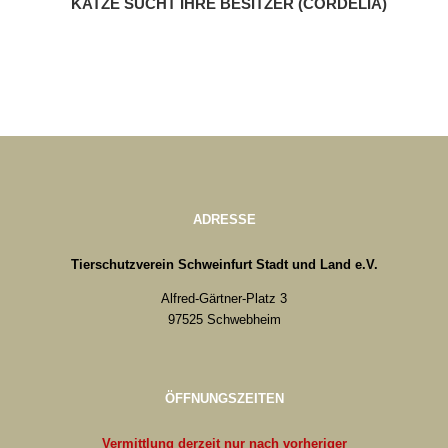
KATZE SUCHT IHRE BESITZER (CORDELIA)
ADRESSE
Tierschutzverein Schweinfurt Stadt und Land e.V.
Alfred-Gärtner-Platz 3
97525 Schwebheim
ÖFFNUNGSZEITEN
Vermittlung derzeit nur nach vorheriger