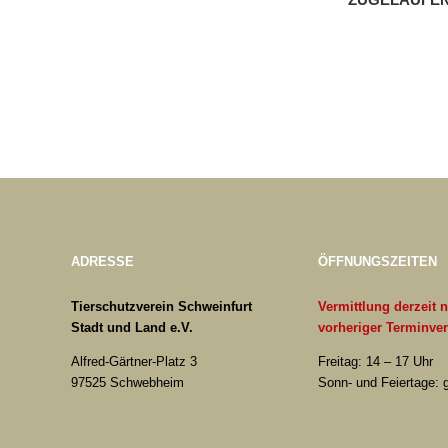
ADRESSE
ÖFFNUNGSZEITEN
Tierschutzverein Schweinfurt
Vermittlung derzeit 
Stadt und Land e.V.
vorheriger Terminve
Alfred-Gärtner-Platz 3
Freitag: 14 – 17 Uhr
97525 Schwebheim
Sonn- und Feiertage: