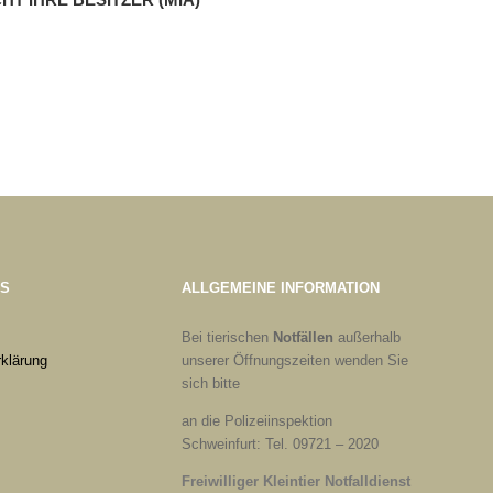
ES
ALLGEMEINE INFORMATION
Bei tierischen
Notfällen
außerhalb
klärung
unserer Öffnungszeiten wenden Sie
sich bitte
an die Polizeiinspektion
Schweinfurt: Tel. 09721 – 2020
Freiwilliger Kleintier Notfalldienst