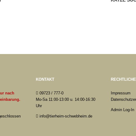
KONTAKT
RECHTLICH
nur nach
09723 / 777-0
Impressum
reinbarung.
Mo-Sa 11:00-13:00 u. 14:00-16:30
Datenschutzer
Uhr
Admin Log-In
 geschlossen
info@tierheim-schwebheim.de