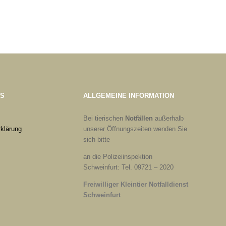
ES
ALLGEMEINE INFORMATION
Bei tierischen
Notfällen
außerhalb
klärung
unserer Öffnungszeiten wenden Sie
sich bitte
an die Polizeiinspektion
Schweinfurt: Tel. 09721 – 2020
Freiwilliger Kleintier Notfalldienst
Schweinfurt