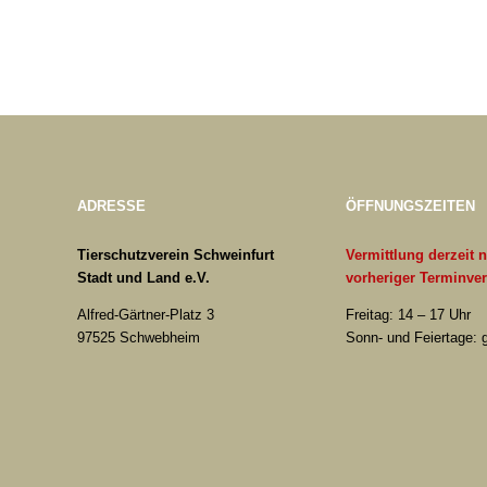
ADRESSE
ÖFFNUNGSZEITEN
Tierschutzverein Schweinfurt
Vermittlung derzeit 
Stadt und Land e.V.
vorheriger Terminve
Alfred-Gärtner-Platz 3
Freitag: 14 – 17 Uhr
97525 Schwebheim
Sonn- und Feiertage: