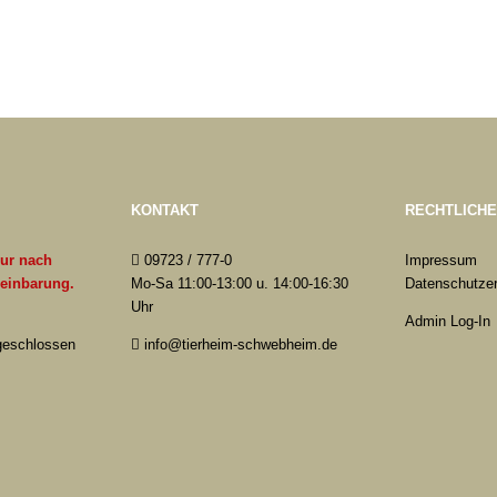
KONTAKT
RECHTLICH
nur nach
09723 / 777-0
Impressum
reinbarung.
Mo-Sa 11:00-13:00 u. 14:00-16:30
Datenschutzer
Uhr
Admin Log-In
 geschlossen
info@tierheim-schwebheim.de