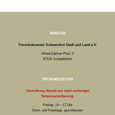
ADRESSE
Tierschutzverein Schweinfurt Stadt und Land e.V.
Alfred-Gärtner-Platz 3
97525 Schwebheim
ÖFFNUNGSZEITEN
Vermittlung derzeit nur nach vorheriger
Terminvereinbarung.
Freitag: 14 – 17 Uhr
Sonn- und Feiertage: geschlossen