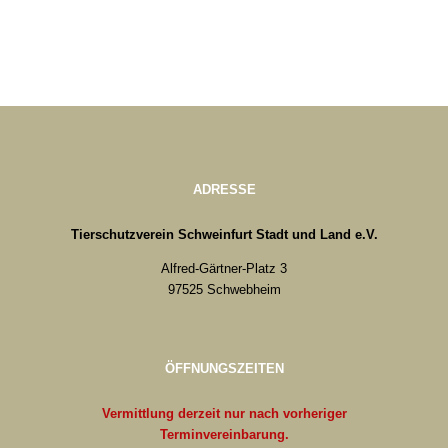
ADRESSE
Tierschutzverein Schweinfurt Stadt und Land e.V.
Alfred-Gärtner-Platz 3
97525 Schwebheim
ÖFFNUNGSZEITEN
Vermittlung derzeit nur nach vorheriger
Terminvereinbarung.