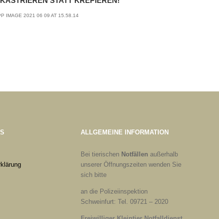
KASTRIEREN STATT KREPIEREN!
ES
ALLGEMEINE INFORMATION
Bei tierischen
Notfällen
außerhalb
klärung
unserer Öffnungszeiten wenden Sie
sich bitte
an die Polizeiinspektion
Schweinfurt: Tel. 09721 – 2020
Freiwilliger Kleintier Notfalldienst