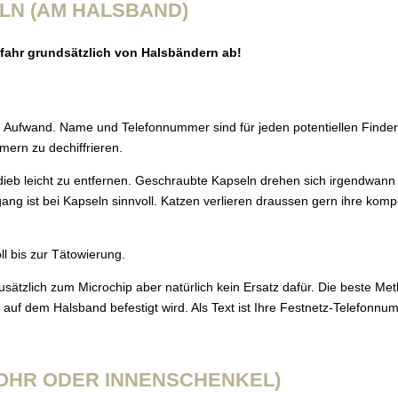
LN (AM HALSBAND)
efahr grundsätzlich von Halsbändern ab!
g Aufwand. Name und Telefonnummer sind für jeden potentiellen Finder 
rn zu dechiffrieren.
eb leicht zu entfernen. Geschraubte Kapseln drehen sich irgendwann a
ng ist bei Kapseln sinnvoll. Katzen verlieren draussen gern ihre komp
ll bis zur Tätowierung.
ätzlich zum Microchip aber natürlich kein Ersatz dafür. Die beste Met
ch auf dem Halsband befestigt wird. Als Text ist Ihre Festnetz-Telefonnu
OHR ODER INNENSCHENKEL)