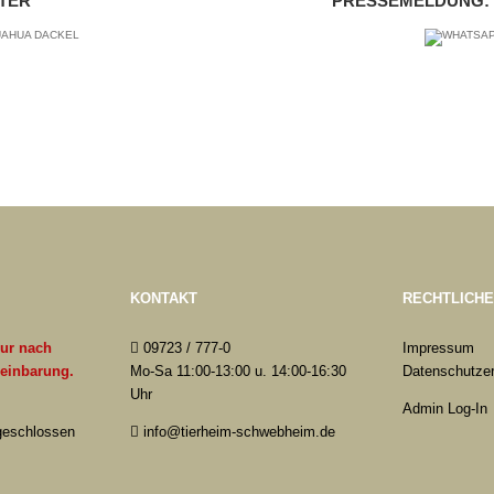
TER
PRESSEMELDUNG: 
KONTAKT
RECHTLICH
nur nach
09723 / 777-0
Impressum
reinbarung.
Mo-Sa 11:00-13:00 u. 14:00-16:30
Datenschutzer
Uhr
Admin Log-In
 geschlossen
info@tierheim-schwebheim.de