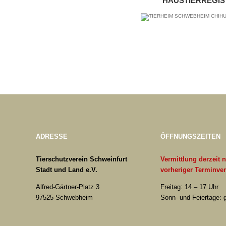
HAUSTIERREGIS
ADRESSE
ÖFFNUNGSZEITEN
Tierschutzverein Schweinfurt
Vermittlung derzeit 
Stadt und Land e.V.
vorheriger Terminve
Alfred-Gärtner-Platz 3
Freitag: 14 – 17 Uhr
97525 Schwebheim
Sonn- und Feiertage: