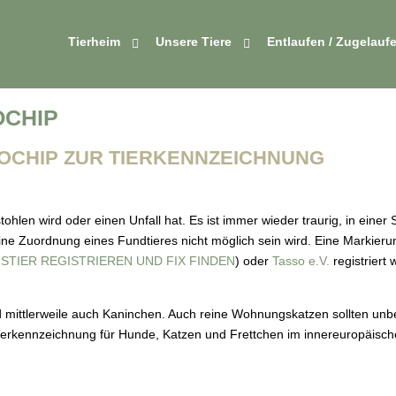
Tierheim
Unsere Tiere
Entlaufen / Zugelauf
OCHIP
OCHIP ZUR TIERKENNZEICHNUNG
estohlen wird oder einen Unfall hat. Es ist immer wieder traurig, in ein
 eine Zuordnung eines Fundtieres nicht möglich sein wird. Eine Markier
USTIER REGISTRIEREN UND FIX FINDEN
) oder
Tasso e.V.
registriert 
 mittlerweile auch Kaninchen. Auch reine Wohnungskatzen sollten unbe
 Tierkennzeichnung für Hunde, Katzen und Frettchen im innereuropäis